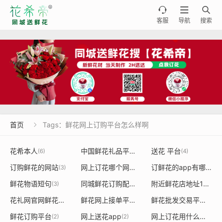



客服
导航
搜索
首页
Tags：鲜花网上订购平台怎么样啊

花希本人
中国鲜花礼品平台
送花 平台
(6)
(4)
(4)
订购鲜花的网站
网上订花哪个网站最好
订鲜花的app有哪些
(3)
(3)
(3)
鲜花物语短句
同城鲜花订购配送上门
附近鲜花店地址100米
(3)
(3)
(
花礼网官网鲜花速递查询
鲜花网上接单平台哪个好
鲜花批发交易平台
(3)
(3)
(2)
鲜花订购平台
网上送花app
网上订花用什么软件好
(2)
(2)