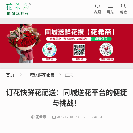



客服
导航
搜索
首页
同城送鲜花希帝
正文


订花快鲜花配送：同城送花平台的便捷
与挑战！
花希帝
2025-12-10 14:01:50
614