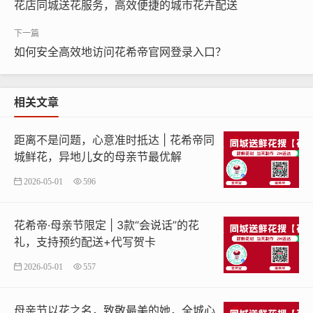
花店同城送花服务，高效便捷的城市花卉配送
订花快鲜花配送平台的未来趋势
如何安全高效地访问花希帝官网登录入口？
随着消费者对生活品质的追求不断提高，订花快鲜花配送
平台的市场需求也在不断增长。未来，这些平台可能会更
加注重用户体验和服务的个性化。，通过人工智能技术，
相关文章
为用户提供更加精准的鲜花推荐；通过增强现实技术，让
用户在购买前就能预览鲜花的摆放效果。
距离不是问题，心意准时抵达 | 花希帝同
城鲜花，异地儿女的母亲节最优解
同时，环保和可持续发展也将成为订花快鲜花配送平台的
2026-05-01
596
重要发展方向。平台和花店需要共同努力，减少包装材料
的使用，采用可降解材料，减少对环境的影响。平台还可
花希帝·母亲节限定 | 3款“会说话”的花
以通过推广本地种植的鲜花，减少运输过程中的碳排放，
礼，支持预约配送+代写贺卡
实现绿色配送。
2026-05-01
557
问题1：订花快鲜花配送平台如何提升用户体验？
答：订花快鲜花配送平台可以通过提供个性化推荐、增强
母亲节以花之名，致敬最美的她，全城心