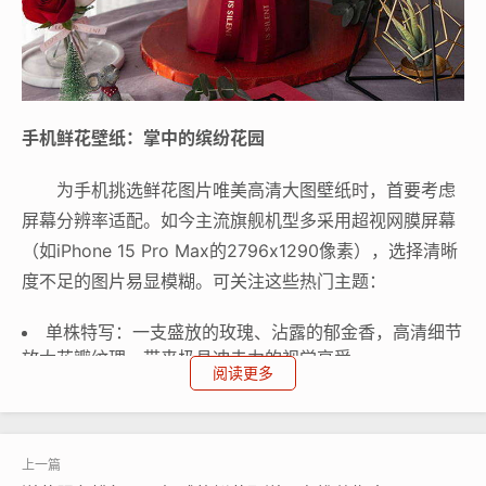
手机鲜花壁纸：掌中的缤纷花园
为手机挑选鲜花图片唯美高清大图壁纸时，首要考虑
屏幕分辨率适配。如今主流旗舰机型多采用超视网膜屏幕
（如iPhone 15 Pro Max的2796x1290像素），选择清晰
度不足的图片易显模糊。可关注这些热门主题：
单株特写：一支盛放的玫瑰、沾露的郁金香，高清细节
放大花瓣纹理，带来极具冲击力的视觉享受。
阅读更多
寻找构图简洁、主体突出的图片，避免背景过于杂乱
干扰图标显示。浅色系花束（如白洋桔梗、粉色樱花）通
常更适配浅色UI，而深红芍药、蓝紫色绣球则在深色模式