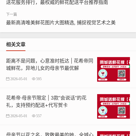
送花服务排行，最权威的鲜花配送平台推荐指南
下更显华贵神秘。
花丛意境：阳光穿透的樱花雨、成片摇曳的薰衣草田，
最新高清唯美鲜花图片大图精选, 捕捉视觉艺术之美
营造开阔浪漫的唯美氛围。
这类图片需确保原始文件足够大（建议长边至少3000
相关文章
像素），经裁剪缩放后细节仍清晰。晨昏时分拍摄的花海
自带柔和光晕，用作壁纸能有效缓解视觉疲劳。
距离不是问题，心意准时抵达 | 花希帝同
城鲜花，异地儿女的母亲节最优解
电脑高清壁纸：桌面上的视觉艺术
2026-05-01
595
电脑屏幕空间广阔，更适合展现鲜花图片的唯美构图
与高清品质。4K（3840x2160）甚至8K分辨率壁纸能将
花希帝·母亲节限定 | 3款“会说话”的花
花蕊脉络、水珠反光都刻画得纤毫毕现。设计壁纸时可考
礼，支持预约配送+代写贺卡
虑：
2026-05-01
557
宏观花卉艺术：结合几何图形或留白处理的创意花艺摄
影，兼具现代感与自然美。
母亲节以花之名，致敬最美的她，全城心