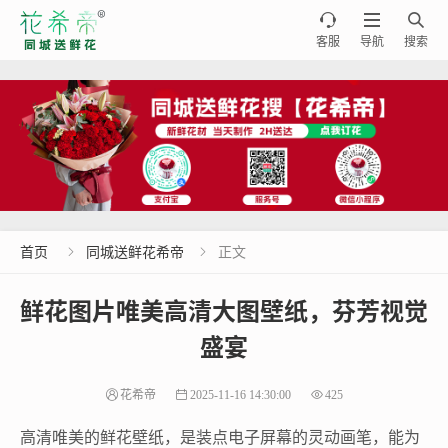



客服
导航
搜索
首页
同城送鲜花希帝
正文


鲜花图片唯美高清大图壁纸，芬芳视觉
盛宴
花希帝
2025-11-16 14:30:00
425
高清唯美的鲜花壁纸，是装点电子屏幕的灵动画笔，能为