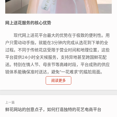
网上送花服务的核心优势
现代网上送花平台最大的优势在于极致的便利性。用
户只需动动手指，就能在3分钟内完成从选花到下单的全
过程。不同于传统花店受限于营业时间和地理位置，这些
平台提供24小时全天候服务，支持异地甚至跨国鲜花配
送。特别在情人节、母亲节等高峰时段，平台成熟的供应
链体系能确保准时送达，避免"一花难求"的尴尬局面。
阅读更多
平台核心功能解析
专业的网上送花平台通常具备三大核心功能：智能花
艺推荐系统根据收花人身份自动匹配花束，如为恋人推荐
鲜花网站的创意点子，如何打造独特的花艺电商平台
红玫瑰，为母亲搭配康乃馨；可视化配送追踪让寄送方实