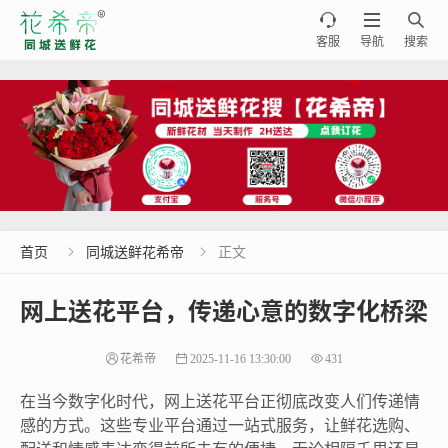



客服
导航
搜索
首页
同城送鲜花希帝
正文


网上送花平台，传递心意的数字化桥梁
花希帝
2025-11-16 13:30:00
431
在当今数字化时代，网上送花平台正彻底改变人们传递情
感的方式。这些专业平台通过一站式服务，让鲜花选购、