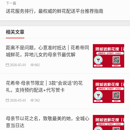
时掌握鲜花位置；而灵活的自定义服务则支持手写贺卡、
搭配礼品等个性化需求。部分领先平台更运用AI技术，通
送花服务排行，最权威的鲜花配送平台推荐指南
过分析用户历史订单，智能推荐符合个人审美的花艺设
计。
相关文章
选择平台的五大关键指标
距离不是问题，心意准时抵达 | 花希帝同
挑选靠谱的网上送花平台需重点关注五个维度：配送
城鲜花，异地儿女的母亲节最优解
范围是否覆盖收件地区，花材保鲜技术能否保证72小时鲜
2026-05-01
602
活度，客户评价中的服务响应速度，支付系统的安全认证
等级，以及退换货政策的合理性。建议选择提供"延时必
花希帝·母亲节限定 | 3款“会说话”的花
赔"承诺的平台，同时检查其是否具备冷鲜物流专线，这对
礼，支持预约配送+代写贺卡
保证鲜花品质至关重要。
2026-05-01
562
革新传统的情感表达方式
母亲节以花之名，致敬最美的她，全城心
网上送花不仅改变购买方式，更重塑着情感表达形
意当日达