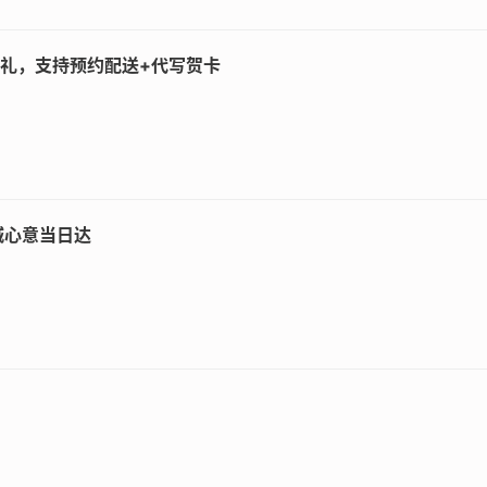
。为避免配送延迟，建议提前确认收花地址是否属偏远地区。西藏
的花礼，支持预约配送+代写贺卡
种，如康乃馨、向日葵等硬挺花材，避开绣球等易脱水品种
送达，务必提前3天预订。节假日需提前1周，并选择"节日专送"
餐，并勾选"二次配送"服务避免收花人不在家
城心意当日达
图，选择带有"恒温配送"标识的花束，高温地区建议额外选购
线电话。正规平台会提供三时段追踪：分拣出库、跨省运输中、派
%赔偿金。签收后建议提醒收花人：拆除包装纸后立即剪根插水