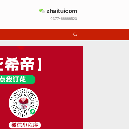
zhaituicom
0377-66666520