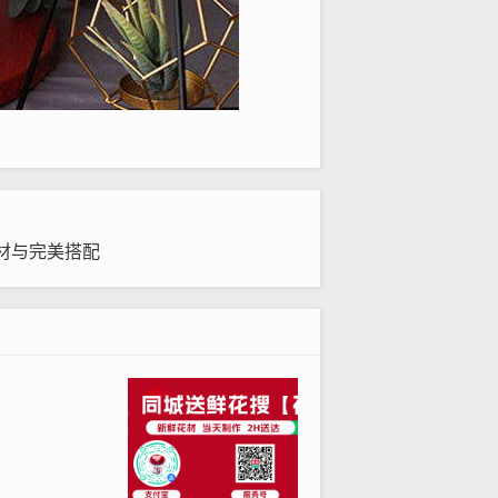
材与完美搭配
国300+城市的冷链配送体系能保障鲜
的实拍展示图。相较综合电商平台，专
区县、详细街道门牌号、小区楼栋单元