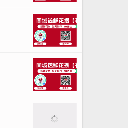
、青海等地需选择承诺72小时内送达
通道
冷链包装。
送员联系中。若超时未送达，通过AP
，带保鲜管的花束需每日换水。