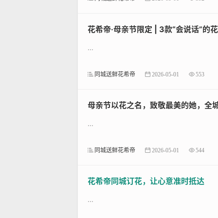
号、备用联系电话、特别地标参照物
的平台，并预留额外配送时间。
花希帝·母亲节限定 | 3款“会说话”
...
三、花材与时效把控技巧
同城送鲜花希帝
2026-05-01
553
花材选择
：跨省运输优先选耐运输花
配送时效
：非节日期间通常需48小时
应急方案
：加购"保水棉+营养液"套
母亲节以花之名，致敬最美的她，全
...
特别注意查看配送范围的冷链覆盖
同城送鲜花希帝
2026-05-01
544
四、订单追踪与售后服务
花希帝同城订花，让心意准时抵达
支付后立即保存订单号和物流专
P内置客服发起工单，通常可获赠20
...