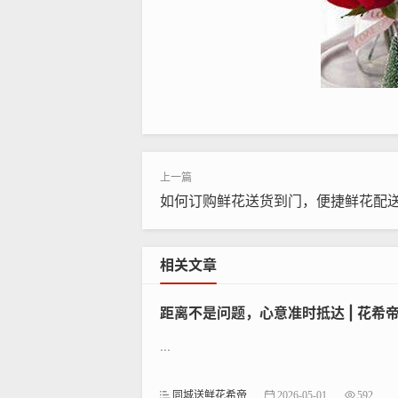
一、选定专业订花渠道
如何订购鲜花送货到门，便捷鲜花配
专业鲜花平台是全国配送的首选。可
花新鲜度。选择时需确认三点：配送
相关文章
业花店更擅长处理鲜花的跨省运输和
距离不是问题，心意准时抵达 | 花
二、精准填写配送信息
...
跨省配送需完整填写九项关键信
同城送鲜花希帝
2026-05-01
592