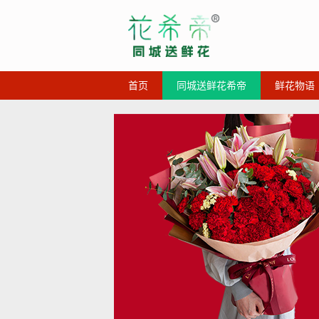
首页
同城送鲜花希帝
鲜花物语