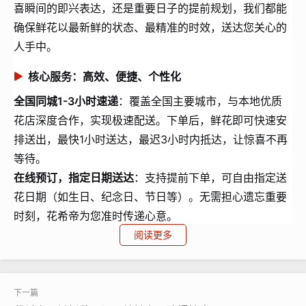
喜瞬间的即兴表达，还是重要日子的提前规划，我们都能
确保鲜花以最新鲜的状态、最精准的时效，送达您关心的
人手中。
核心服务：高效、便捷、个性化
全国同城1-3小时速递
：覆盖全国主要城市，与本地优质
花店深度合作，实现极速配送。下单后，鲜花即可快速安
排送出，最快1小时送达，最迟3小时内抵达，让惊喜不再
等待。
在线预订，指定日期送达
：支持提前下单，可自由指定送
花日期（如生日、纪念日、节日等）。无需担心遗忘重要
时刻，花希帝为您准时传递心意。
代写贺卡，专属情感表达
：提供免费的贺卡代写服务，您
阅读更多
只需留下想说的话，我们将用心誊写，让鲜花与文字共同
温暖收花人的心。
精选花礼，品质保证
：严格筛选花材供应商，注重花材新