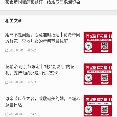
花希帝同城鲜花预订，给她专属浪漫惊喜​
鲜与设计美感，提供经典花束、创意礼盒等多种选择，满
足不同场景与人群的需求。
相关文章
为何选择花希帝？
高效网络
：智能匹配同城花店，优化配送路径，确保速度
距离不是问题，心意准时抵达 | 花希帝同
与品质；
城鲜花，异地儿女的母亲节最优解
贴心体验
：从浏览、下单、写卡到配送，全程在线完成，
2026-05-01
592
省时省心；
情感赋能
：不止于送花，更帮助用户表达情感，深化人与
花希帝·母亲节限定 | 3款“会说话”的花
人之间的联结。
礼，支持预约配送+代写贺卡
花希帝，不仅是送花，更是传递情感、点亮生活的使者。
2026-05-01
553
愿每一次送达，皆成为您与在乎之人之间美好的记忆片
段。
母亲节以花之名，致敬最美的她，全城心
花希帝——用心递送每一份绽放的心意。
意当日达
2026-05-01
542