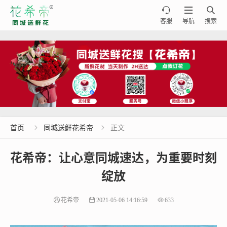



客服
导航
搜索
首页
同城送鲜花希帝
正文


花希帝：让心意同城速达，为重要时刻
绽放
花希帝
2021-05-06 14:16:59
633