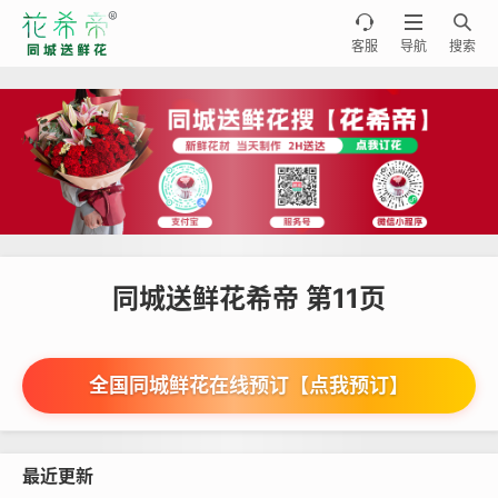



客服
导航
搜索
同城送鲜花希帝 第11页
全国同城鲜花在线预订【点我预订】
最近更新